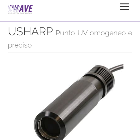
USHARP
Casa
Prodotti
Riflettore
USHARP
Punto UV omogeneo e
preciso