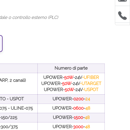
dale o controllo esterno (PLC)
Numero di parte
UPOWER-
50W
-24V
-UFIBER
P, 2 canali)
UPOWER-
50W
-24V
-UTARGET
UPOWER-
50W
-24V
-USPOT
TO - USPOT
UPOWER-
0200
-
24
075 - ULINE-075
UPOWER-
0600
-
48
-150/225
UPOWER-
1500
-
48
-300/375
UPOWER-
3000
-
48