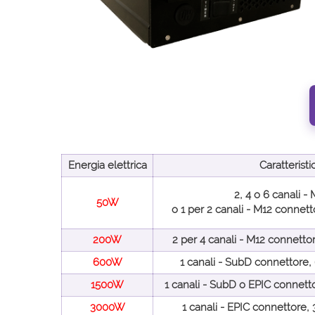
Energia elettrica
Caratteristi
2, 4 o 6 canali 
50W
o 1 per 2 canali - M12 connet
200W
2 per 4 canali - M12 connett
600W
1 canali - SubD connettore
1500W
1 canali - SubD o EPIC connet
3000W
1 canali - EPIC connettore