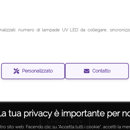
lizzati: numero di lampade UV LED da collegare, sincronizzazi
Personalizzato
Contatto
La tua privacy è importante per no
NEWSLETTER
tro sito web. Facendo clic su "Accetta tutti i cookie", accetti la m