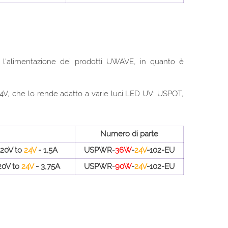
l'alimentazione dei prodotti UWAVE, in quanto è
 24V, che lo rende adatto a varie luci LED UV: USPOT,
Numero di parte
220V to
24V
- 1,5A
USPWR
-
36W
-
24V
-102-EU
20V to
24V
- 3,75A
USPWR
-
90W
-
24V
-102-EU