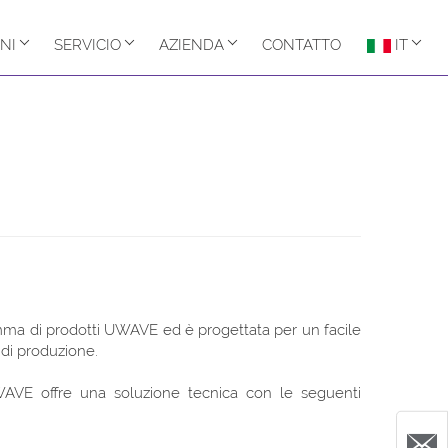
NI
SERVICIO
AZIENDA
CONTATTO
IT
mma di prodotti UWAVE ed è progettata per un facile
a di produzione.
WAVE offre una soluzione tecnica con le seguenti