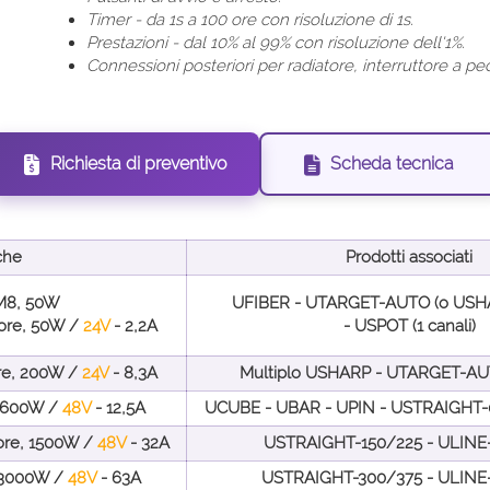
Timer - da 1s a 100 ore con risoluzione di 1s.
Prestazioni - dal 10% al 99% con risoluzione dell'1%.
Connessioni posteriori per radiatore, interruttore a pe
Richiesta di preventivo
Scheda tecnica
che
Prodotti associati
- M8, 50W
UFIBER - UTARGET-AUTO (o USHAR
tore, 50W /
24V
- 2,2A
- USPOT (1 canali)
ore, 200W /
24V
- 8,3A
Multiplo USHARP - UTARGET-AU
, 600W /
48V
- 12,5A
UCUBE - UBAR - UPIN - USTRAIGHT-
tore, 1500W /
48V
- 32A
USTRAIGHT-150/225 - ULINE
, 3000W /
48V
- 63A
USTRAIGHT-300/375 - ULINE