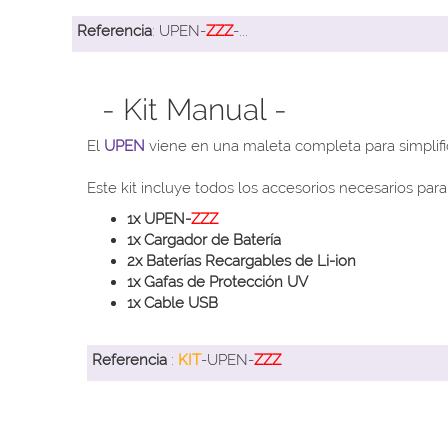
Referencia
: UPEN-
ZZZ
-...
- Kit Manual -
El
UPEN
viene en una maleta completa para simplifi
Este kit incluye todos los accesorios necesarios para
1x UPEN-
ZZZ
1x Cargador de Batería
2x Baterías Recargables de Li-ion
1x Gafas de Protección UV
1x Cable USB
Referencia
:
KIT
-UPEN-
ZZZ