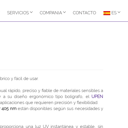
SERVICIOS
COMPANIA
CONTACTO
ES
rico y fácil de usar.
al rápido, preciso y fiable de materiales sensibles a
y a su diseño ergonómico tipo bolígrafo, el
UPEN
licaciones que requieren precisión y flexibilidad.
y 405 nm
están disponibles según sus necesidades y
roporciona una luz UV instantánea y estable, sin