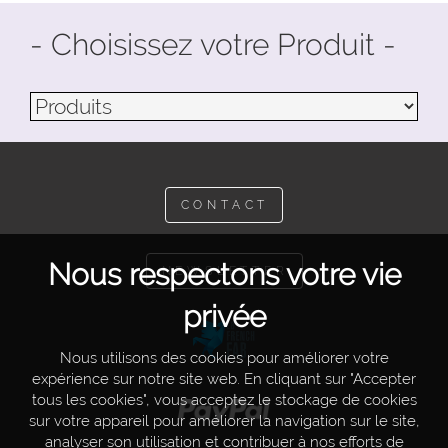
- Choisissez votre Produit -
CONTACT
Nous respectons votre vie
NEWSLETTER
privée
Nous utilisons des cookies pour améliorer votre
expérience sur notre site web. En cliquant sur "Accepter
tous les cookies", vous acceptez le stockage de cookies
sur votre appareil pour améliorer la navigation sur le site,
analyser son utilisation et contribuer à nos efforts de