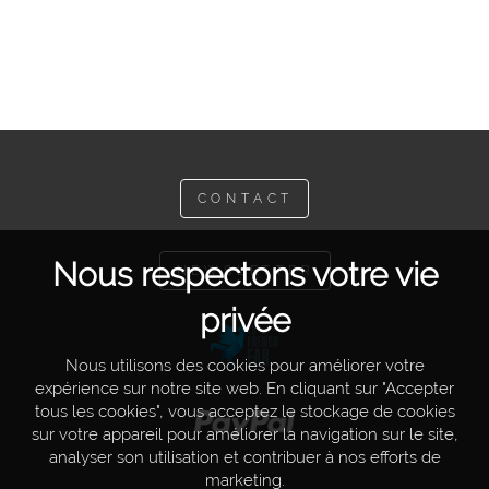
CONTACT
Nous respectons votre vie
NEWSLETTER
privée
Nous utilisons des cookies pour améliorer votre
expérience sur notre site web. En cliquant sur "Accepter
tous les cookies", vous acceptez le stockage de cookies
sur votre appareil pour améliorer la navigation sur le site,
analyser son utilisation et contribuer à nos efforts de
marketing.