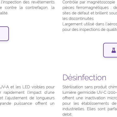
l'inspection des revêtements
Contrôle par magnétoscopie 
te contre la contrefaçon, la
pièces ferromagnétiques ; de
lité.
sites de défaut et brillent so
les discontinuités.
Largement utilisé dans l'aérosp
pour des inspections de qualité
Désinfection
es UV-A et les LED visibles pour
Stérilisation sans produit chim
er rapidement l'impact d'une
lumière germicide UV-C (200-
et l'ajustement de longueurs
offrent une inactivation mic
rande puissance offrent un
pour les établissements de s
industrielles. Elles sont pa
débit.