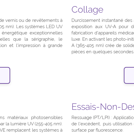
Collage
de vernis ou de revêtements à
Durcissement instantané des a
-405 nm). Les systèmes LED UV
exposition aux UV-A pour de
 énergétique exceptionnelles
fabrication d'appareils médic
elles que la sérigraphie, le
luxe. En activant les photo-ini
tion et l'impression à grande
A (365-405 nm) crée de solid
pièces en quelques secondes
Essais-Non-Des
ns matériaux photosensibles
Ressuage (PT/LPI) : Applicatio
par la lumière UV (255-405 nm).
de l'excédent, puis utilisatio
VE remplacent les systèmes à
surface par fluorescence.