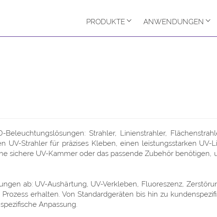
PRODUKTE
ANWENDUNGEN
eleuchtungslösungen: Strahler, Linienstrahler, Flächenstrahl
V-Strahler für präzises Kleben, einen leistungsstarken UV-Lin
ine sichere UV-Kammer oder das passende Zubehör benötigen, u
gen ab: UV-Aushärtung, UV-Verkleben, Fluoreszenz, Zerstörun
n Prozess erhalten. Von Standardgeräten bis hin zu kundenspezi
nspezifische Anpassung.