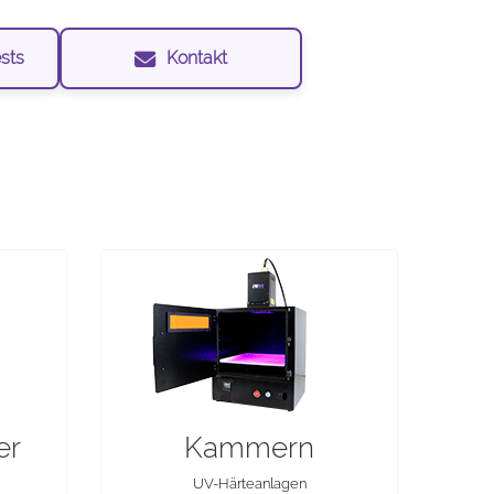
sts
Kontakt
er
Kammern
UV-Härteanlagen