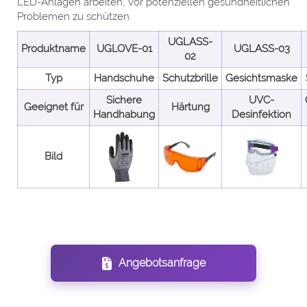
LED-Anlagen arbeiten, vor potenziellen gesundheitlichen
Problemen zu schützen.
UGLASS-
Produktname
UGLOVE-01
UGLASS-03
02
Typ
Handschuhe
Schutzbrille
Gesichtsmaske
Sichere
UVC-
Geeignet für
Härtung
Handhabung
Desinfektion
Bild
Angebotsanfrage