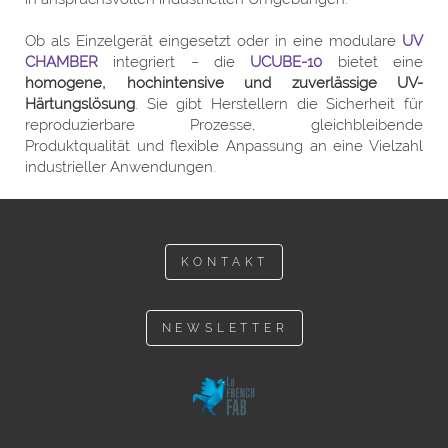
Ob als Einzelgerät eingesetzt oder in eine modulare
UV
CHAMBER
integriert – die
UCUBE-10
bietet eine
homogene, hochintensive und zuverlässige UV-
Härtungslösung
. Sie gibt Herstellern die Sicherheit für
reproduzierbare Prozesse, gleichbleibende
Produktqualität und flexible Anpassung an eine Vielzahl
industrieller Anwendungen.
KONTAKT
NEWSLETTER